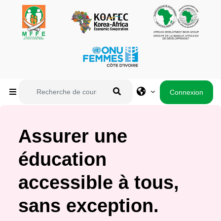
Passer au contenu principal
Recherche de cours
Connexion
Panneau latéral
Recherche de cours
Assurer une
éducation
accessible à tous,
sans exception.